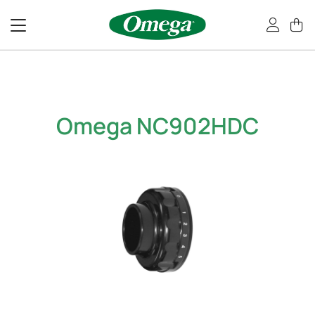
Bỏ
qua
nội
dung
Omega NC902HDC