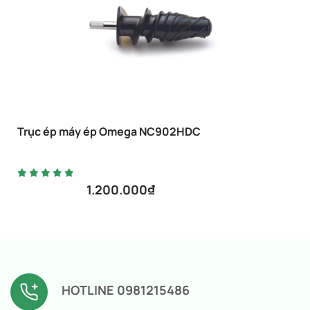
Trục ép máy ép Omega NC902HDC
1.200.000
₫
HOTLINE 0981215486