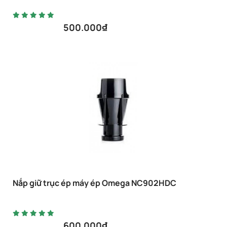
500.000
₫
Nắp giữ trục ép máy ép Omega NC902HDC
600.000
₫