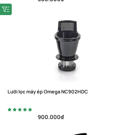
Lưới lọc máy ép Omega NC902HDC
900.000
₫