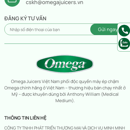
cskh@omegajuicers.vn
ĐĂNG KÝ TƯ VẤN
Omega Juicers Việt Nam phối độc quyền máy ép chậm
Omega chính hãng ở Việt Nam – thương hiệu bán chạy nhất ở
Mỹ – được khuyên dùng bởi Anthony William (Medical
Medium).
THÔNG TIN LIÊN HỆ
CÔNG TY TNHH PHÁT TRIỂN THƯƠNG MẠI VÀ DỊCH VỤ MINH MINH