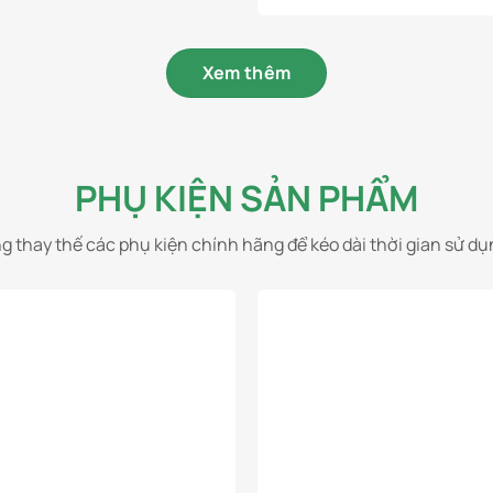
là:
tại
từ
có
11.990.000₫.
là:
7.190.000₫
9.990.000₫.
đến
nhiều
7.490.000₫
biến
Xem thêm
thể.
Các
tùy
chọn
PHỤ KIỆN SẢN PHẨM
có
thể
được
g thay thế các phụ kiện chính hãng để kéo dài thời gian sử d
chọn
trên
trang
sản
phẩm