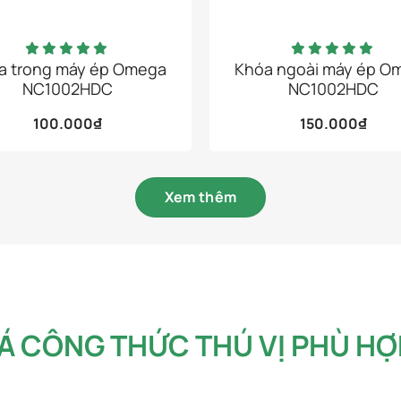
a trong máy ép Omega
Khóa ngoài máy ép O
NC1002HDC
NC1002HDC
100.000
₫
150.000
₫
tại nhà
Xem thêm
 hôm nay!
 CÔNG THỨC THÚ VỊ PHÙ HỢ