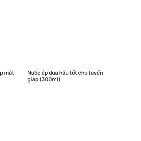
úp mát
Nước ép dưa hấu tốt cho tuyến
giáp (300ml)