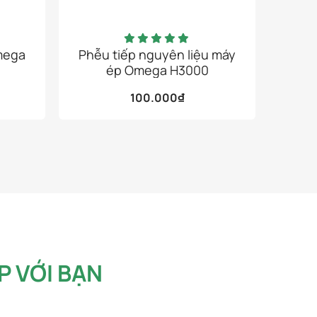
mega
Phễu tiếp nguyên liệu máy
Nắp
ép Omega H3000
100.000
₫
P VỚI BẠN