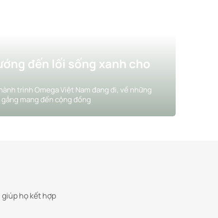
ớng đến lối sống xanh cho
 hành trình Omega Việt Nam đang đi, về những
cố gắng mang đến cộng đồng
 giúp họ kết hợp