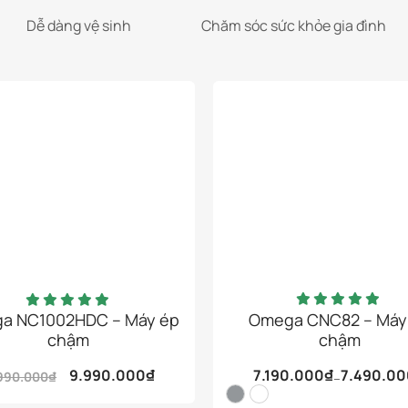
Dễ dàng vệ sinh
Chăm sóc sức khỏe gia đình
a NC1002HDC – Máy ép
Omega CNC82 – Máy
chậm
chậm
Sản
9.990.000
₫
7.190.000
₫
7.490.0
.990.000
₫
–
phẩm
Giá
Giá
Khoảng
gốc
hiện
giá:
này