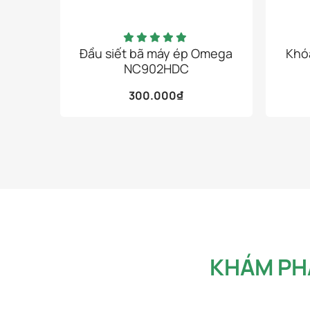
Đầu siết bã máy ép Omega
Khó
NC902HDC
300.000
₫
Tìm công thức dinh dưỡng tự làm 
để bắt đầu lối sống xanh ngay từ
Bắt đầu!
KHÁM PHÁ