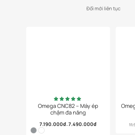
Đổi mới liên tục
Omega CNC82 – Máy ép
Omeg
chậm đa năng
Sản
7.190.000
₫
7.490.000
₫
11
–
phẩm
Khoảng
giá:
này