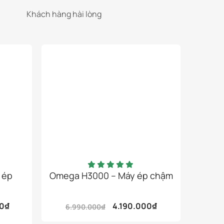
Khách hàng hài lòng
 ép
Omega H3000 – Máy ép chậm
Omeg
00
₫
4.190.000
₫
6.990.000
₫
15.
Giá
Giá
gốc
hiện