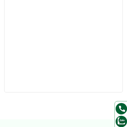
Hotline: 1800 8124
111 Đặng Thùy Trâm, Nhà số 111/8/134, phường 13,
quận Bình Thạnh, HCM
Omega Tân Bình 1
Hotline: 1800 8124
Lầu 1, tòa nhà Phat Land, 21 Đường A4, Phường
12, Tân Bình, Thành phố Hồ Chí Minh
Omega Tân Bình 2
Hotline: 1800 8124
415/29/7 Trường Chinh, Phường 14, Quận Tân
Bình, TP. HCM
Omega Thủ Đức 1
Hotline: 1800 8124
10 Đ. Số 11, khu phố 6, Thủ Đức, Thành phố Hồ Chí
Minh