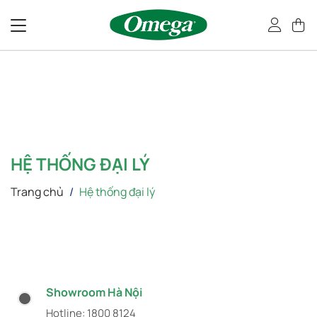
Bỏ
qua
nội
dung
HỆ THỐNG ĐẠI LÝ
Trang chủ
/
Hệ thống đại lý
Showroom Hà Nội
Hotline: 1800 8124