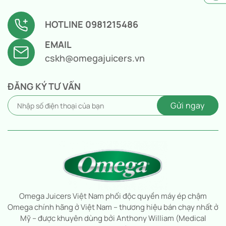
Omega Thủ Đức 2
HOTLINE 0981215486
Hotline: 1800 8124
15 Đường Số 22, Khu Phố 4, Thủ Đức, Thành phố
EMAIL
Hồ Chí Minh, Việt Nam
cskh@omegajuicers.vn
Omega Tân Phú
ĐĂNG KÝ TƯ VẤN
Hotline: 1800 8124
364/43 thoại ngọc hầu, phường phú thạnh, quận
tân phú, tphcm
Omega Juicers Việt Nam phối độc quyền máy ép chậm
Omega chính hãng ở Việt Nam – thương hiệu bán chạy nhất ở
Mỹ – được khuyên dùng bởi Anthony William (Medical