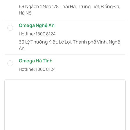
59 Ngách 1 Ngõ 178 Thái Hà, Trung Liệt, Đống Đa,
Hà Nội
Omega Nghệ An
Hotline: 1800 8124
30 Lý Thường Kiệt, Lê Lợi, Thành phố Vinh, Nghệ
An
Omega Hà Tĩnh
Hotline: 1800 8124
LK1-16 vinhomes, đường Hàm Nghi, TP Hà Tĩnh
Omega Đà Nẵng
Hotline: 1800 8124
284 Trưng Nữ Vương, Phường Bình Thuận, .Quận
Hải Châu, TP.Đà Nẵng
Omega Bình Thạnh