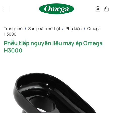
Bỏ
qua
nội
dung
Trang chủ
/
Sản phẩm nổi bật
/
Phụ kiện
/
Omega
H3000
Phễu tiếp nguyên liệu máy ép Omega
H3000