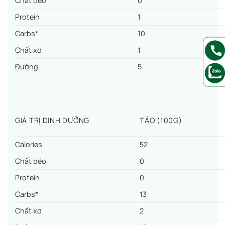
Chất béo
0
Protein
1
Carbs*
10
Chất xơ
1
Đường
5
GIÁ TRỊ DINH DƯỠNG
TÁO (100G)
Calories
52
Chất béo
0
Protein
0
Carbs*
13
Chất xơ
2