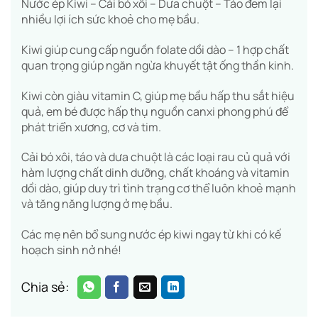
Nước ép Kiwi – Cải bó xôi – Dưa chuột – Táo đem lại
nhiều lợi ích sức khoẻ cho mẹ bầu.
Kiwi giúp cung cấp nguồn folate dồi dào – 1 hợp chất
quan trọng giúp ngăn ngừa khuyết tật ống thần kinh.
Kiwi còn giàu vitamin C, giúp mẹ bầu hấp thu sắt hiệu
quả, em bé được hấp thụ nguồn canxi phong phú để
phát triển xương, cơ và tim.
Cải bó xôi, táo và dưa chuột là các loại rau củ quả với
hàm lượng chất dinh dưỡng, chất khoáng và vitamin
dồi dào, giúp duy trì tình trạng cơ thể luôn khoẻ mạnh
và tăng năng lượng ở mẹ bầu.
Các mẹ nên bổ sung nước ép kiwi ngay từ khi có kế
hoạch sinh nở nhé!
Chia sẻ: