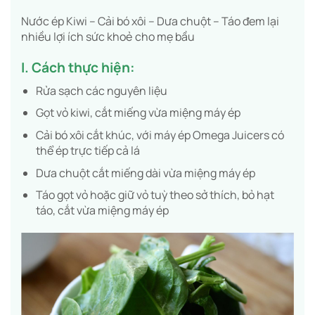
Nước ép Kiwi – Cải bó xôi – Dưa chuột – Táo đem lại
nhiều lợi ích sức khoẻ cho mẹ bầu
I. Cách thực hiện:
Rửa sạch các nguyên liệu
Gọt vỏ kiwi, cắt miếng vừa miệng máy ép
Cải bó xôi cắt khúc, với máy ép Omega Juicers có
thể ép trực tiếp cả lá
Dưa chuột cắt miếng dài vừa miệng máy ép
Táo gọt vỏ hoặc giữ vỏ tuỳ theo sở thích, bỏ hạt
táo, cắt vừa miệng máy ép