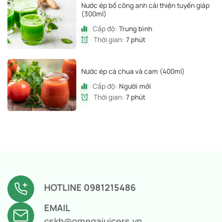
Nước ép bồ công anh cải thiện tuyến giáp
(300ml)
Cấp độ:
Trung bình
Thời gian:
7 phút
Nước ép cà chua và cam (400ml)
Cấp độ:
Người mới
Thời gian:
7 phút
HOTLINE 0981215486
EMAIL
cskh@omegajuicers.vn