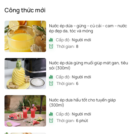
Công thức mới
Nước ép dứa – gừng – củ cải – cam – nước
ép đẹp da, tóc và móng
Cấp độ:
Người mới
Thời gian:
8
Nước ép dứa gừng muối giúp mát gan, tiêu
sỏi (300ml)
Cấp độ:
Người mới
Thời gian:
6
Nước ép dưa hấu tốt cho tuyến giáp
(300ml)
Cấp độ:
Người mới
Thời gian:
6 phút