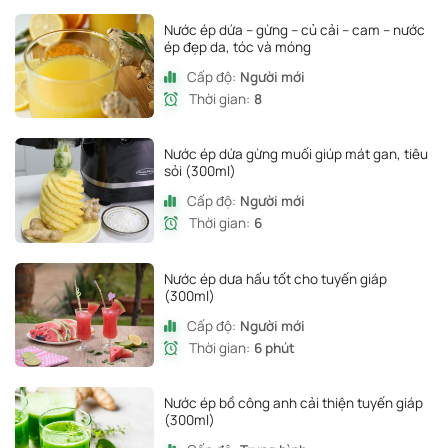
Nước ép dứa – gừng – củ cải – cam – nước
ép đẹp da, tóc và móng
Cấp độ:
Người mới
Thời gian:
8
Nước ép dứa gừng muối giúp mát gan, tiêu
sỏi (300ml)
Cấp độ:
Người mới
Thời gian:
6
Nước ép dưa hấu tốt cho tuyến giáp
(300ml)
Cấp độ:
Người mới
Thời gian:
6 phút
Nước ép bồ công anh cải thiện tuyến giáp
(300ml)