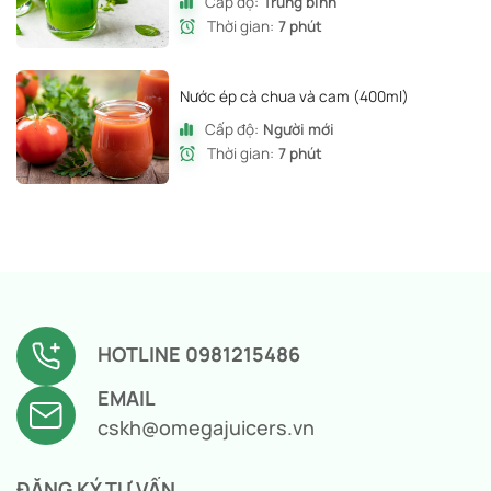
Cấp độ:
Trung bình
Thời gian:
7 phút
Nước ép cà chua và cam (400ml)
Cấp độ:
Người mới
Thời gian:
7 phút
HOTLINE 0981215486
EMAIL
cskh@omegajuicers.vn
ĐĂNG KÝ TƯ VẤN