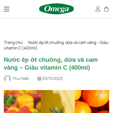
Bỏ
qua
nội
dung
Trang chủ
/
Nước ép ớt chuông, dứa và cam vàng – Giàu
vitamin C (400ml)
Nước ép ớt chuông, dứa và cam
vàng – Giàu vitamin C (400ml)
Thu Hiền
03/11/2023