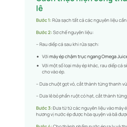
lê
Bước 1:
Rửa sạch tất cả các nguyên liệu cần
Bước 2:
Sơ chế nguyên liệu:
– Rau diếp cá sau khi rửa sạch:
Với
máy ép chậm trục ngang Omega Juic
Với một số loại máy ép khác, rau diếp cá
cho vào ép.
– Dưa chuột gọt vỏ, cắt thành từng thanh v
– Dưa lê bỏ phần ruột có hạt, cắt thành từn
Bước 3:
Đưa từ từ các nguyên liệu vào máy é
hương vị nước ép được hòa quyện và bã được
Bước 4:
Cho thành phẩm nước ép ra ly và th