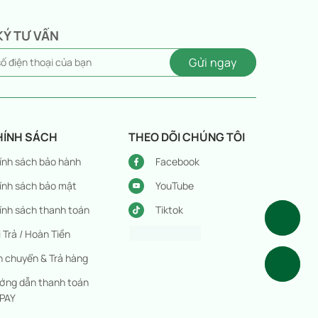
KÝ TƯ VẤN
HÍNH SÁCH
THEO DÕI CHÚNG TÔI
ính sách bảo hành
Facebook
ính sách bảo mật
YouTube
ính sách thanh toán
Tiktok
 Trả / Hoàn Tiền
n chuyển & Trả hàng
ớng dẫn thanh toán
PAY