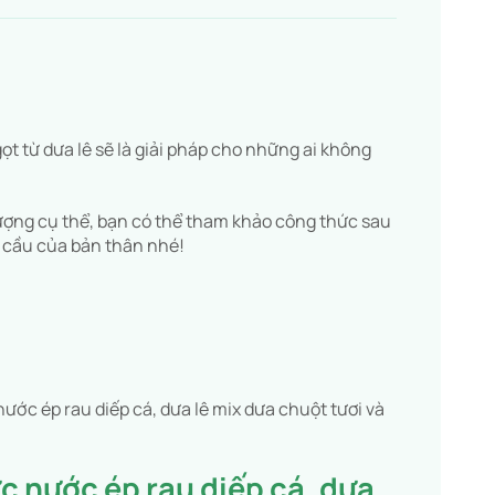
ọt từ dưa lê sẽ là giải pháp cho những ai không
ượng cụ thể, bạn có thể tham khảo công thức sau
u cầu của bản thân nhé!
ớc ép rau diếp cá, dưa lê mix dưa chuột tươi và
c nước ép rau diếp cá, dưa