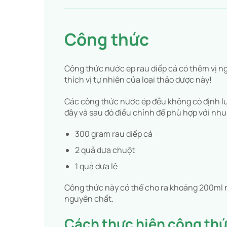
Công thức
Công thức nước ép rau diếp cá có thêm vị ng
thích vị tự nhiên của loại thảo dược này!
Các công thức nước ép đều không có định l
đây và sau đó điều chỉnh để phù hợp với nh
300 gram rau diếp cá
2 quả dưa chuột
1 quả dưa lê
Công thức này có thể cho ra khoảng 200ml nư
nguyên chất.
Cách thực hiện công thứ