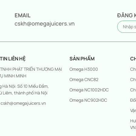
EMAIL
ĐĂNG 
cskh@omegajuicers.vn
IN LIÊN HỆ
SẢN PHẨM
C
 TNHH PHÁT TRIỂN THƯƠNG MẠI
Omega H3000
Ch
VỤ MINH MINH
Omega CNC82
Ch
 Hà Nội: Số 10 Miếu Đầm,
Omega NC1002HDC
Ch
ừ Liêm, thành phố Hà Nội
Omega NC902HDC
Đổi
: cskh@omegajuicers.vn
Vậ
Hư
VN