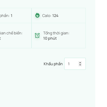
phần:
1
Calo:
124
ian chế biến:
Tổng thời gian:
t
10 phút
Khẩu phần