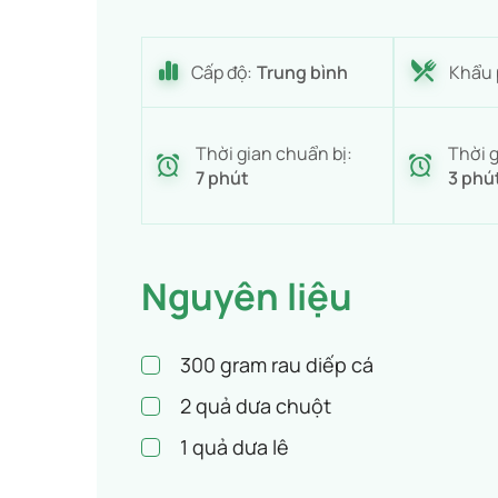
Cấp độ:
Trung bình
Khẩu 
Thời gian chuẩn bị:
Thời g
7 phút
3 phú
Nguyên liệu
300
gram rau diếp cá
2
quả dưa chuột
1
quả dưa lê