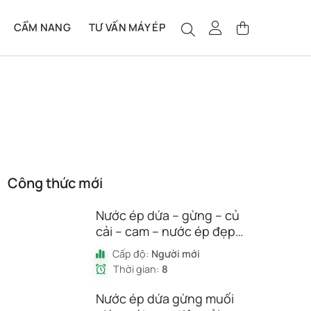
CẨM NANG
TƯ VẤN MÁY ÉP
Công thức mới
Nước ép dứa – gừng – củ
cải – cam – nước ép đẹp
da, tóc và móng
Cấp độ:
Người mới
Thời gian:
8
Nước ép dứa gừng muối