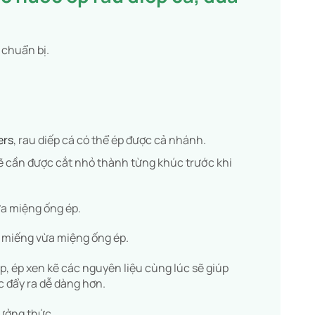
 chuẩn bị.
ers
, rau diếp cá có thể ép được cả nhánh.
 sẽ cần được cắt nhỏ thành từng khúc trước khi
ừa miệng ống ép.
g miếng vừa miệng ống ép.
p, ép xen kẽ các nguyên liệu cùng lúc sẽ giúp
 đẩy ra dễ dàng hơn.
ưởng thức.