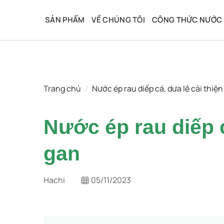
Bỏ
qua
SẢN PHẨM
VỀ CHÚNG TÔI
CÔNG THỨC NƯỚC 
nội
dung
Trang chủ
/
Nước ép rau diếp cá, dưa lê cải thiện
Nước ép rau diếp c
gan
Hachi
05/11/2023