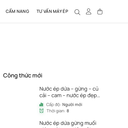
CẨM NANG
TƯ VẤN MÁY ÉP
Công thức mới
Nước ép dứa – gừng – củ
cải – cam – nước ép đẹp
da, tóc và móng
Cấp độ:
Người mới
Thời gian:
8
Nước ép dứa gừng muối