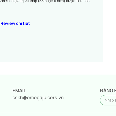
s có giá trị GI thấp (55 hoặc ít hơn) được tiêu hóa,
 Review chi tiết
EMAIL
ĐĂNG 
cskh@omegajuicers.vn