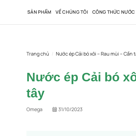
Bỏ
qua
SẢN PHẨM
VỀ CHÚNG TÔI
CÔNG THỨC NƯỚC 
nội
dung
Trang chủ
/
Nước ép Cải bó xôi – Rau mùi – Cần t
Nước ép Cải bó xô
tây
Omega
31/10/2023