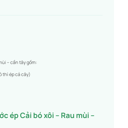
mùi – cần tây gồm:
 thì ép cả cây)
c ép Cải bó xôi – Rau mùi –