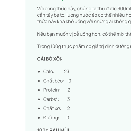
Với công thức này, chúng ta thu được 300ml 
cần tây bẹ to, lượng nước ép có thể nhiều h
thức này khá khó uống với những ai không 
Nếu bạn muốn vị dễ uống hơn, có thể mix thê
Trong 100g thực phẩm có giá trị dinh dưỡng
CẢI BÓ XÔI:
Calo: 23
Chất béo: 0
Protein: 2
Carbs*: 3
Chất xơ: 2
Đường: 0
100g RAU MÙI