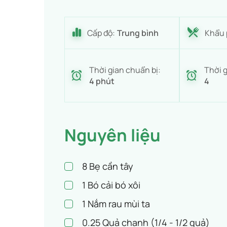
Cấp độ:
Trung bình
Khẩu 
Thời gian chuẩn bị:
Thời g
4 phút
4
Nguyên liệu
8
Bẹ cần tây
1
Bó cải bó xôi
1
Nắm rau mùi ta
0.25
Quả chanh (1/4 - 1/2 quả)