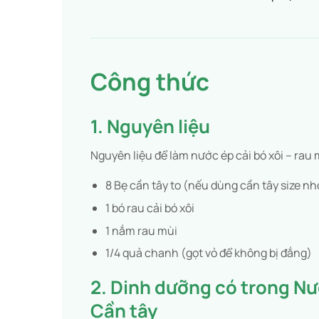
Công thức
1. Nguyên liệu
Nguyên liệu để làm nước ép cải bó xôi – rau 
8 Bẹ cần tây to (nếu dùng cần tây size nhỏ
1 bó rau cải bó xôi
1 nắm rau mùi
1/4 quả chanh (gọt vỏ để không bị đắng)
2. Dinh dưỡng có trong Nướ
Cần tây