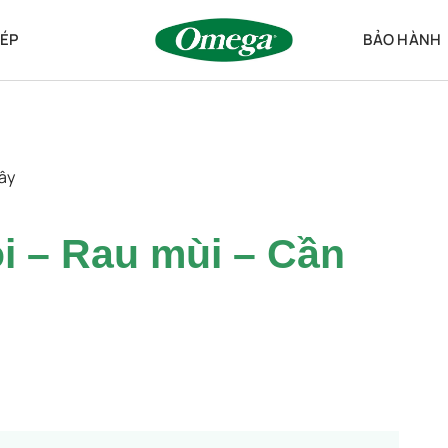
ÉP
BẢO HÀNH
ây
i – Rau mùi – Cần