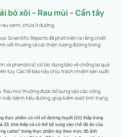
i bó xôi – Rau mùi – Cần tây
 rau xanh, chứa ít đường.
ọc Scientific Reports đã phát hiện ra rằng chiết
ành vết thương và cải thiện lượng đường trong
lin và phenolics) có tác dụng bảo vệ chống lại quá
yến tụy. Các tế bào này chịu trách nhiệm sản xuất
a. Rau mùi thường được bổ sung vào các công
i mắc bệnh tiểu đường, giúp kiểm soát tình trạng
g thực phẩm có chỉ số đường huyết (GI) thấp trong
là 33
, khá thấp và có thể bổ sung vào chế độ ăn của
ượng carbs* trong thực phẩm tùy theo mức độ ảnh