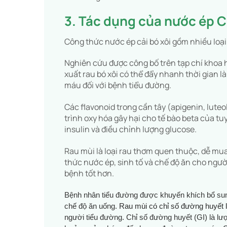
3. Tác dụng của nước ép Cả
Công thức nước ép cải bó xôi gồm nhiều loại
Nghiên cứu được công bố trên tạp chí khoa h
xuất rau bó xôi có thể đẩy nhanh thời gian l
máu đối với bệnh tiểu đường.
Các flavonoid trong cần tây (apigenin, luteo
trình oxy hóa gây hại cho tế bào beta của tu
insulin và điều chỉnh lượng glucose.
Rau mùi là loại rau thơm quen thuộc, dễ mu
thức nước ép, sinh tố và chế độ ăn cho ngườ
bệnh tốt hơn.
Bệnh nhân tiểu đường được khuyến khích bổ sun
chế độ ăn uống.
Rau mùi có chỉ số đường huyết 
người tiểu đường.
Chỉ số đường huyết (GI) là l