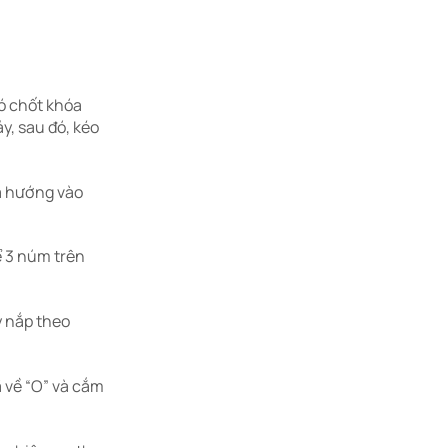
0
ó chốt khóa
y, sau đó, kéo
ra hướng vào
ể 3 núm trên
y nắp theo
 về “O” và cắm