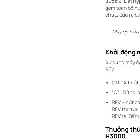
Bước 6
: Đặt h
gom toàn bộ nướ
chụp, đầu ra b
Máy ép trái 
Khởi động
Sử dụng máy ép
REV
ON: Gạt nút 
“O” : Dừng lạ
REV – nút đả
REV thì trục
REV ra. Bấm
Thưởng thứ
H3000