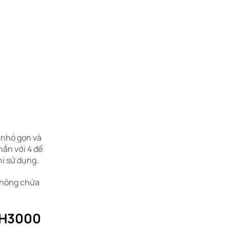
 nhỏ gọn và
ắn với 4 đế
hi sử dụng.
không chứa
 H3000