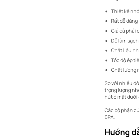
Thiết kế nh
Rất dễ dàng 
Giá cả phải
Dễ làm sạch
Chất liệu n
Tốc độ ép ti
Chất lượng n
So với nhiều d
trọng lượng nh
hút ở mặt dưới 
Các bộ phận củ
BPA.
Hướng dẫ