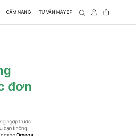
CẨM NANG
TƯ VẤN MÁY ÉP
ng
c đơn
áng ngợp trước
nếu bạn không
c ngang
Omega