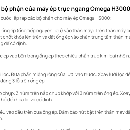
c bộ phận của máy ép trục ngang Omega H300
c bước lắp ráp các bộ phận cho máy ép Omega H3000:
 ống ép (ống tiếp nguyên liệu) vào thân máy: Trên thân máy c
 chốt khóa lên trên và đặt ống ép vào phần trung tâm thân má
g để cố định.
c ép vào bên trong ống ép theo chiều phần trục kim loại nhô 
i lọc: Đưa phần miệng rộng của lưới vào trước. Xoay lưới lọc đ
 đúng 3 lỗ trên ống ép.
 chụp: 3 núm trên nắp chụp khớp với 3 núm trên ống ép. Xoa
hồ để khóa lại và cố định.
u vào đầu trên của ống ép. Đảm bảo nút bật trên thân máy đã
n.