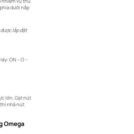
ó nhiệm vụ thu
 phía dưới nắp
 được lắp đặt
áy: ON – O –
ực lớn. Gạt nút
thì nhả nút
ng Omega