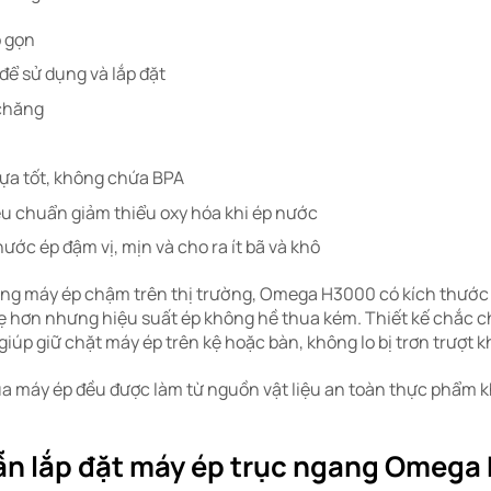
ỏ gọn
để sử dụng và lắp đặt
 chăng
hựa tốt, không chứa BPA
êu chuẩn giảm thiểu oxy hóa khi ép nước
ước ép đậm vị, mịn và cho ra ít bã và khô
òng máy ép chậm trên thị trường, Omega H3000 có kích thước
ẹ hơn nhưng hiệu suất ép không hề thua kém. Thiết kế chắc ch
giúp giữ chặt máy ép trên kệ hoặc bàn, không lo bị trơn trượt k
a máy ép đều được làm từ nguồn vật liệu an toàn thực phẩm 
n lắp đặt máy ép trục ngang Omega