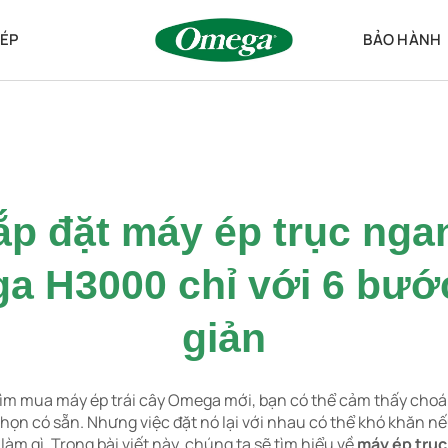
ÉP
BẢO HÀNH
ắp đặt máy ép trục nga
a H3000 chỉ với 6 bướ
giản
ìm mua máy ép trái cây Omega mới, bạn có thể cảm thấy cho
chọn có sẵn. Nhưng việc đặt nó lại với nhau có thể khó khăn 
làm gì. Trong bài viết này, chúng ta sẽ tìm hiểu về
máy ép trụ