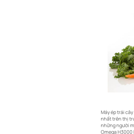
Máy ép trái câ
nhất trên thị t
những người muố
Omega H3000 