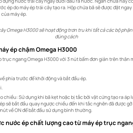
ộp đựng nước trái cây ngay dưới đầu ra nước. Ngăn chứa này c
c ép do máy ép trái cây tạo ra. Hộp chứa bã sẽ được đặt ngay
ã của máy ép.
cây Omega H3000 sẽ hoạt động trơn tru khi tất cả các bộ phận
đúng cách
 máy ép chậm Omega H3000
 trục ngang Omega H3000 với 3 nút bấm đơn giản trên thân m
về phía trước để khởi động và bắt đầu ép.
i.
o chiều: Sử dụng khi bã kẹt hoặc bị tắc bởi vật cứng tạo ra áp l
 ép sẽ bắt đầu quay ngược chiều đến khi tắc nghẽn đã được gỡ 
 nút về ON để bắt đầu sử dụng bình thường.
c nước ép chất lượng cao từ máy ép trục nga