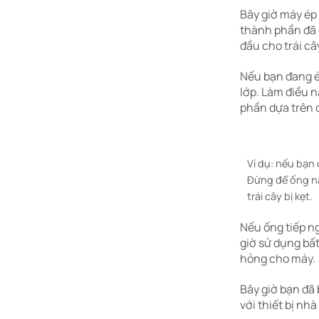
Bây giờ máy ép
thành phần đã đ
đầu cho trái câ
Nếu bạn đang ép
lớp. Làm điều 
phần dựa trên 
Ví dụ: nếu bạn
Đừng để ống nạ
trái cây bị kẹt.
Nếu ống tiếp ng
giờ sử dụng bất
hỏng cho máy.
Bây giờ bạn đã
với thiết bị nh