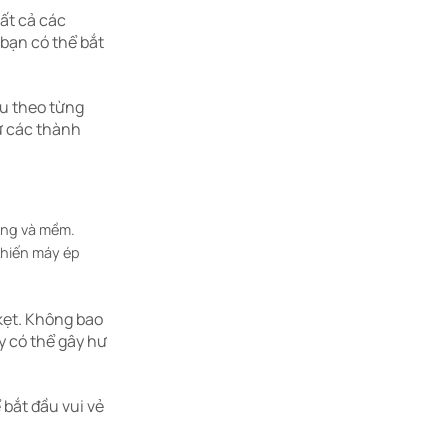
ất cả các
 bạn có thể bắt
ệu theo từng
ự các thành
ứng và mềm.
khiến máy ép
 kẹt. Không bao
y có thể gây hư
 bắt đầu vui vẻ