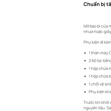
Chuẩn bị tấ
Mở bao bì của má
nhựa hoặc giấy 
Phụ kiện đi k
1 thân máy
2 bộ lọc bằng
1 hộp chứa 
1 hộp chứa 
1 chổi vệ sin
Phụ kiện khá
Trước khi khởi 
nguyên liệu. S