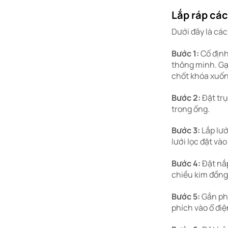
Lắp ráp cá
Dưới đây là cá
Bước 1:
Cố định
thông minh. Gạt
chốt khóa xuốn
Bước 2:
Đặt trụ
trong ống.
Bước 3:
Lắp lướ
lưới lọc đặt vào
Bước 4:
Đặt nắp
chiều kim đồng 
Bước 5:
Gắn phễ
phích vào ổ điệ