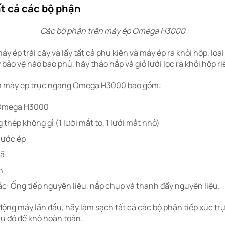
t cả các bộ phận
Các bộ phận trên máy ép Omega H3000
y ép trái cây và lấy tất cả phụ kiện và máy ép ra khỏi hộp, loại
bảo vệ nào bao phủ, hãy tháo nắp và giỏ lưới lọc ra khỏi hộp 
èm máy ép trục ngang Omega H3000 bao gồm:
 Omega H3000
 thép không gỉ (1 lưới mắt to, 1 lưới mắt nhỏ)
nước ép
bã
h
c: Ống tiếp nguyên liệu, nắp chụp và thanh đẩy nguyên liệu.
động máy lần đầu, hãy làm sạch tất cả các bộ phận tiếp xúc trự
au đó để khô hoàn toàn.