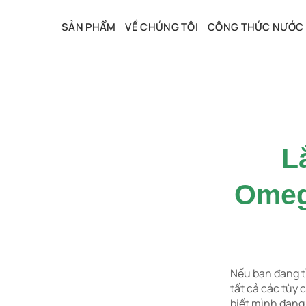
Bỏ
qua
SẢN PHẨM
VỀ CHÚNG TÔI
CÔNG THỨC NƯỚC 
nội
dung
L
Omeg
Nếu bạn đang t
tất cả các tùy 
biết mình đang 