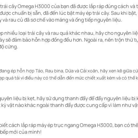
 trái cây Omega H3000 của bạn đã được lắp ráp đúng cách và t
ược chuẩn bị sẵn, đã đến lúc bật máy ép trái cây. Sau khi bật,
y và rau củ đã sơ chế vào máng và ống tiếp nguyên liệu.
 nhiều loại trái cây và rau quả khác nhau, hãy cho nguyên li
này sẽ đảm bảo hỗn hợp đồng đều hơn. Ngoài ra, nên trộn thứ t
độ cứng.
 đang ép hỗn hợp Táo, Rau bina, Dứa và Cải xoăn, hãy xen kẽ giữa c
p quá tải vì điều này có thể dẫn đến mức chiết xuất kém và có thể 
uyên liệu bị kẹt, hãy sử dụng thanh đẩy để đẩy nguyên liệu bị
 kỳ vật nào khác ngoài thanh đẩy được cung cấp vì làm như vậ
 biết cách lắp ráp máy ép trục ngang Omega H3000, bạn có thể
à bếp mới của mình!