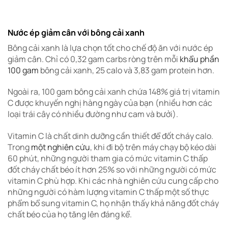
Nước ép giảm cân với bông cải xanh
Bông cải xanh là lựa chọn tốt cho chế độ ăn với nước ép
giảm cân. Chỉ có 0,32 gam carbs ròng trên mỗi
khẩu phần
100 gam
bông cải xanh, 25 calo và 3,83 gam protein hơn.
Ngoài ra, 100 gam bông cải xanh chứa 148% giá trị vitamin
C được khuyến nghị hàng ngày của bạn (nhiều hơn các
loại trái cây có nhiều đường như cam và bưởi).
Vitamin C là chất dinh dưỡng cần thiết để đốt cháy calo.
Trong
một nghiên cứu
, khi đi bộ trên máy chạy bộ kéo dài
60 phút, những người tham gia có mức vitamin C thấp
đốt cháy chất béo ít hơn 25% so với những người có mức
vitamin C phù hợp. Khi các nhà nghiên cứu cung cấp cho
những người có hàm lượng vitamin C thấp một số thực
phẩm bổ sung vitamin C, họ nhận thấy khả năng đốt cháy
chất béo của họ tăng lên đáng kể.