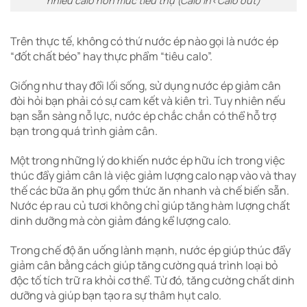
nhiều calo hơn mức tiêu thụ (Calo in<Calo out)
Trên thực tế, không có thứ nước ép nào gọi là nước ép
“đốt chất béo” hay thực phẩm “tiêu calo”.
Giống như thay đổi lối sống, sử dụng nước ép giảm cân
đòi hỏi bạn phải có sự cam kết và kiên trì. Tuy nhiên nếu
bạn sẵn sàng nỗ lực, nước ép chắc chắn có thể hỗ trợ
bạn trong quá trình giảm cân.
Một trong những lý do khiến nước ép hữu ích trong việc
thúc đẩy giảm cân là việc giảm lượng calo nạp vào và thay
thế các bữa ăn phụ gồm thức ăn nhanh và chế biến sẵn.
Nước ép rau củ tươi không chỉ giúp tăng hàm lượng chất
dinh dưỡng mà còn giảm đáng kể lượng calo.
Trong chế độ ăn uống lành mạnh, nước ép giúp thúc đẩy
giảm cân bằng cách giúp tăng cường quá trình loại bỏ
độc tố tích trữ ra khỏi cơ thể. Từ đó, tăng cường chất dinh
dưỡng và giúp bạn tạo ra sự thâm hụt calo.