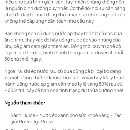
hiệu cho quá trình giảm cân, tuy nhiên chúng không nên
là nguồn dinh dưỡng duy nhất. Cơ thể đòi hỏi sự cân bằng
chất để duy trì hoạt động khỏe mạnh và chỉ riêng nước ép
không thể đáp ứng hoàn toàn nhu cầu này.
Bạn không nên sử dụng nước ép thay thế tất cả các bữa
ăn chính, thay vào đó hãy uống nước ép vào những bữa
phụ để giảm cảm giác thèm ăn. Đồng thời duy trì chế độ
luyện tập thể dục, hình thành thói quen tập luyện ít nhất
30 phút mỗi ngày.
Ngoài ra, khi ép nước rau củ quả cũng đã bị loại bỏ đáng
kể một lượng chất xơ không hoà tan, vì vậy hãy lưu ý thực
hành uống nước ép giảm cân theo tỷ lệ vàng 80% rau củ
– 20% trái cây để hạn chế tình trạng dư thừa đường nhé!
Nguồn tham khảo:
Sách: Juice – Nước ép xanh cho sức khoẻ vàng – Tác
giả: Rockridge Press