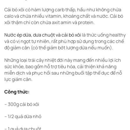
Cải bó xôi có hàm lượng carb thấp, hầu như không chứa
calo và chứa nhiều vitamin, khoáng chất và nước. Cải bó
xôi thậm chí còn chứa axit amin và protein.
Nước ép dứa, dưa chuột và cải bó xôi
là thức uống healthy
và có vị ngọt tự nhiên, rất phù hợp sử dụng trong các chế
độ giảm cân (có thể giảm bớt lượng dứa nếu muốn).
Những loại trái cây nhiệt đới này mang đến nhiều lợi ích
sức khỏe, bao gồm hỗ trợ tiêu hóa, cải thiện khả năng
miễn dịch và phục hồi sau những buổi tập thể dục để nỗ
lực giảm cân.
Công thức:
– 300g cải bó xôi
– 1/2 quả dứa nhỏ
– 1 quả dưa chuột