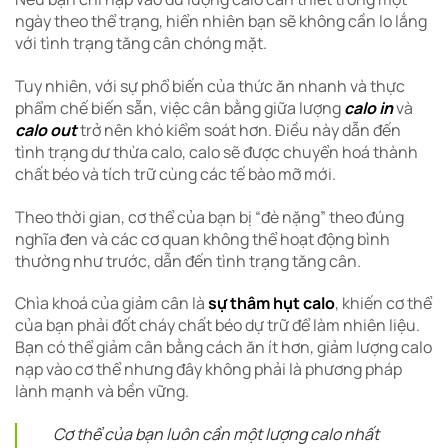
ngày theo thể trạng, hiển nhiên bạn sẽ không cần lo lắng
với tình trạng tăng cân chóng mặt.
Tuy nhiên, với sự phổ biến của thức ăn nhanh và thực
phẩm chế biến sẵn, việc cân bằng giữa lượng
calo in
và
calo out
trở nên khó kiểm soát hơn. Điều này dẫn đến
tình trạng dư thừa calo, calo sẽ được chuyển hoá thành
chất béo và tích trữ cùng các tế bào mỡ mới.
Theo thời gian, cơ thể của bạn bị “đè nặng” theo đúng
nghĩa đen và các cơ quan không thể hoạt động bình
thường như trước, dẫn đến tình trạng tăng cân.
Chìa khoá của giảm cân là
sự thâm hụt calo
, khiến cơ thể
của bạn phải đốt cháy chất béo dự trữ để làm nhiên liệu.
Bạn có thể giảm cân bằng cách ăn ít hơn, giảm lượng calo
nạp vào cơ thể nhưng đây không phải là phương pháp
lành mạnh và bền vững.
Cơ thể của bạn luôn cần một lượng calo nhất