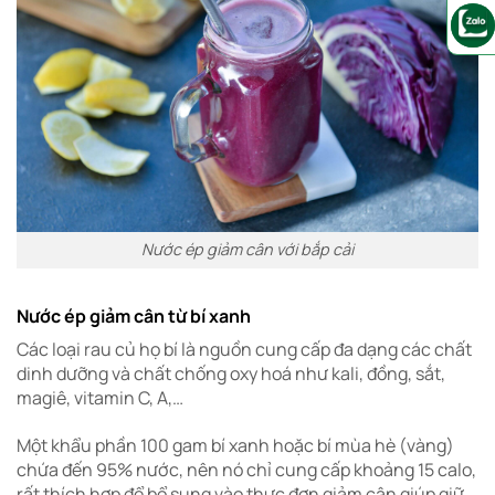
Nước ép giảm cân với bắp cải
Nước ép giảm cân từ bí xanh
Các loại rau củ họ bí là nguồn cung cấp đa dạng các chất
dinh dưỡng và chất chống oxy hoá như kali, đồng, sắt,
magiê, vitamin C, A,…
Một khẩu phần 100 gam bí xanh hoặc bí mùa hè (vàng)
chứa đến 95% nước, nên nó chỉ cung cấp khoảng 15 calo,
rất thích hợp để bổ sung vào thực đơn giảm cân giúp giữ