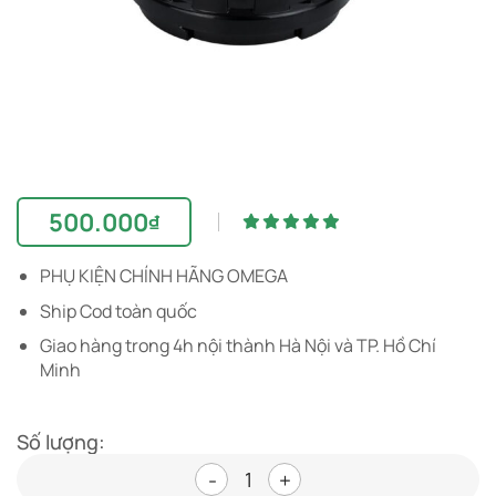
500.000
₫
PHỤ KIỆN CHÍNH HÃNG OMEGA
Ship Cod toàn quốc
Giao hàng trong 4h nội thành Hà Nội và TP. Hồ Chí
Minh
Số lượng:
Nắp vặn máy ép Omega NC1002H