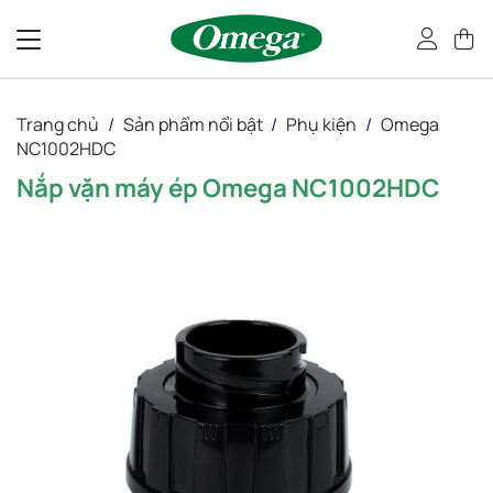
Bỏ
qua
nội
dung
Trang chủ
/
Sản phẩm nổi bật
/
Phụ kiện
/
Omega
NC1002HDC
Nắp vặn máy ép Omega NC1002HDC