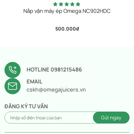
Nắp vặn máy ép Omega NC902HDC
500.000
₫
HOTLINE 0981215486
EMAIL
cskh@omegajuicers.vn
ĐĂNG KÝ TƯ VẤN