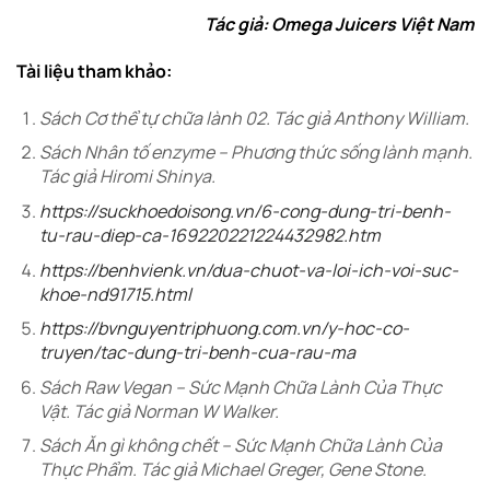
Tác giả: Omega Juicers Việt Nam
Tài liệu tham khảo:
Sách Cơ thể tự chữa lành 02. Tác giả Anthony William.
Sách Nhân tố enzyme – Phương thức sống lành mạnh.
Tác giả Hiromi Shinya.
https://suckhoedoisong.vn/6-cong-dung-tri-benh-
tu-rau-diep-ca-169220221224432982.htm
https://benhvienk.vn/dua-chuot-va-loi-ich-voi-suc-
khoe-nd91715.html
https://bvnguyentriphuong.com.vn/y-hoc-co-
truyen/tac-dung-tri-benh-cua-rau-ma
Sách Raw Vegan – Sức Mạnh Chữa Lành Của Thực
Vật. Tác giả Norman W Walker.
Sách Ăn gì không chết – Sức Mạnh Chữa Lành Của
Thực Phẩm. Tác giả Michael Greger, Gene Stone.