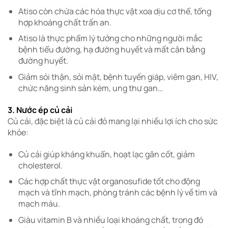
Atiso còn chứa các hóa thực vật xoa dịu cơ thể, tổng
hợp khoáng chất trấn an.
Atiso là thực phẩm lý tưởng cho những người mắc
bệnh tiểu đường, hạ đường huyết và mất cân bằng
đường huyết.
Giảm sỏi thận, sỏi mật, bệnh tuyến giáp, viêm gan, HIV,
chức năng sinh sản kém, ung thư gan…
3. Nước ép củ cải
Củ cải, đặc biệt là củ cải đỏ mang lại nhiều lợi ích cho sức
khỏe:
Củ cải giúp kháng khuẩn, hoạt lạc gân cốt, giảm
cholesterol.
Các hợp chất thực vật organosufide tốt cho động
mạch và tĩnh mạch, phòng tránh các bệnh lý về tim và
mạch máu.
Giàu vitamin B và nhiều loại khoáng chất, trong đó