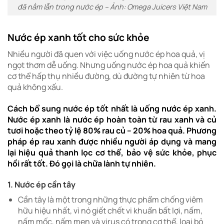
đã nằm lẫn trong nước ép – Ảnh: Omega Juicers Việt Nam
Nước ép xanh tốt cho sức khỏe
Nhiều người đã quen với việc uống nước ép hoa quả, vị
ngọt thơm dễ uống. Nhưng uống nước ép hoa quả khiến
cơ thể hấp thụ nhiều đường, dù đường tự nhiên từ hoa
quả không xấu.
Cách bổ sung nước ép tốt nhất là uống nước ép xanh.
Nước ép xanh là nước ép hoàn toàn từ rau xanh và củ
tươi hoặc theo tỷ lệ 80% rau củ – 20% hoa quả. Phương
pháp ép rau xanh được nhiều người áp dụng và mang
lại hiệu quả thanh lọc cơ thể, bảo vệ sức khỏe, phục
hồi rất tốt. Đó gọi là chữa lành tự nhiên.
1. Nước ép cần tây
Cần tây là một trong những thực phẩm chống viêm
hữu hiệu nhất, vì nó giết chết vi khuẩn bất lợi, nấm,
nấm mốc, nấm men và virus có trong cơ thể, loại bỏ