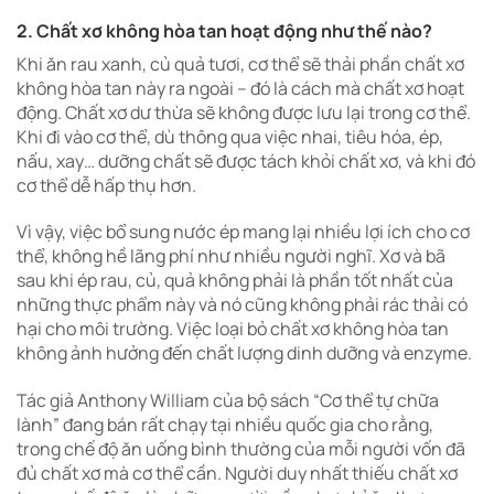
2. Chất xơ không hòa tan hoạt động như thế nào?
Khi ăn rau xanh, củ quả tươi, cơ thể sẽ thải phần chất xơ
không hòa tan này ra ngoài – đó là cách mà chất xơ hoạt
động. Chất xơ dư thừa sẽ không được lưu lại trong cơ thể.
Khi đi vào cơ thể, dù thông qua việc nhai, tiêu hóa, ép,
nấu, xay… dưỡng chất sẽ được tách khỏi chất xơ, và khi đó
cơ thể dễ hấp thụ hơn.
Vì vậy, việc bổ sung nước ép mang lại nhiều lợi ích cho cơ
thể, không hề lãng phí như nhiều người nghĩ. Xơ và bã
sau khi ép rau, củ, quả không phải là phần tốt nhất của
những thực phẩm này và nó cũng không phải rác thải có
hại cho môi trường. Việc loại bỏ chất xơ không hòa tan
không ảnh hưởng đến chất lượng dinh dưỡng và enzyme.
Tác giả Anthony William của bộ sách “Cơ thể tự chữa
lành” đang bán rất chạy tại nhiều quốc gia cho rằng,
trong chế độ ăn uống bình thường của mỗi người vốn đã
đủ chất xơ mà cơ thể cần. Người duy nhất thiếu chất xơ