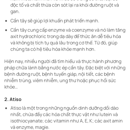
độc tố và chất thừa còn sót lại ra khỏi đường ruột và
gan.
Cần tây sẽ giúp lợi khuẩn phát triển mạnh.
Cần tây cung cấp enzyme và coenzyme và nó làm tăng
axit hydrochloric trong dạ dày để thức ăn dễ tiêu hóa
và không bị tích tụ quá lâu trong cơ thể. Từ đó, giúp
chúng ta có hệ tiêu hóa khỏe mạnh hơn.
Hiện nay, nhiều người đã tìm hiểu và thực hành phương
pháp chữa lành bằng nước ép cần tây. Đặc biệt với những
bệnh đường ruột, bệnh tuyến giáp, nội tiết, các bệnh
nhiễm trùng, viêm nhiễm, ung thư hoặc phục hồi sức
khỏe…
2. Atiso
Atiso là một trong những nguồn dinh dưỡng dồi dào
nhất, chứa đầy các hóa chất thực vật như lutein và
isothiocyanate; các vitamin như A, E, K; các axit amin
và enzyme, magie.