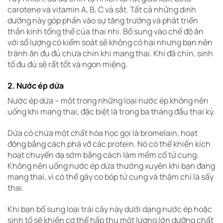
carotene và vitamin A, B, C và sắt. Tất cả những dinh
dưỡng này góp phần vào sự tăng trưởng và phát triển
thần kinh tổng thể của thai nhi.
Bổ sung vào chế độ ăn
với số lượng có kiểm soát sẽ không có hại nhưng bạn nên
tránh ăn đu đủ chưa chín khi mang thai. Khi đã chín, sinh
tố đu đủ sẽ rất tốt và ngon miệng.
2. Nước ép dứa
Nước ép dứa – một trong những loại nước ép không nên
uống khi mang thai, đặc biệt là trong ba tháng đầu thai kỳ.
Dứa có chứa một chất hóa học gọi là bromelain, hoạt
động bằng cách phá vỡ các protein. Nó có thể khiến kích
hoạt chuyển dạ sớm bằng cách làm mềm cổ tử cung.
Không nên uống nước ép dứa thường xuyên khi bạn đang
mang thai, vì có thể gây co bóp tử cung và thậm chí là sẩy
thai.
Khi bạn bổ sung loại trái cây này dưới dạng nước ép hoặc
sinh tố sẽ khiến cơ thể hấp thụ một lượng lớn dưỡng chất