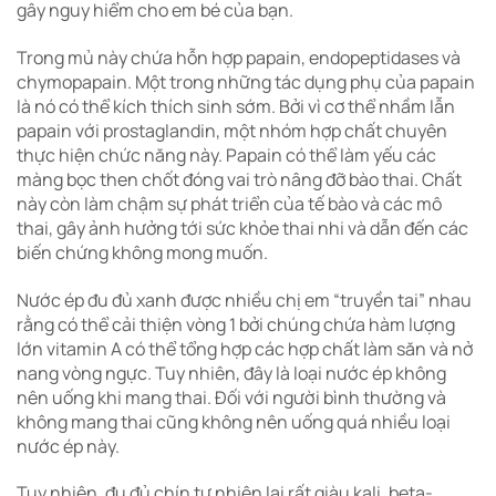
gây nguy hiểm cho em bé của bạn.
Trong mủ này chứa hỗn hợp papain, endopeptidases và
chymopapain. Một trong những tác dụng phụ của papain
là nó có thể kích thích sinh sớm. Bởi vì cơ thể nhầm lẫn
papain với prostaglandin, một nhóm hợp chất chuyên
thực hiện chức năng này. Papain có thể làm yếu các
màng bọc then chốt đóng vai trò nâng đỡ bào thai. Chất
này còn làm chậm sự phát triển của tế bào và các mô
thai, gây ảnh hưởng tới sức khỏe thai nhi và dẫn đến các
biến chứng không mong muốn.
Nước ép đu đủ xanh được nhiều chị em “truyền tai” nhau
rằng có thể cải thiện vòng 1 bởi chúng chứa hàm lượng
lớn vitamin A có thể tổng hợp các hợp chất làm săn và nở
nang vòng ngực. Tuy nhiên, đây là loại nước ép không
nên uống khi mang thai. Đối với người bình thường và
không mang thai cũng không nên uống quá nhiều loại
nước ép này.
Tuy nhiên, đu đủ chín tự nhiên lại rất giàu kali, beta-