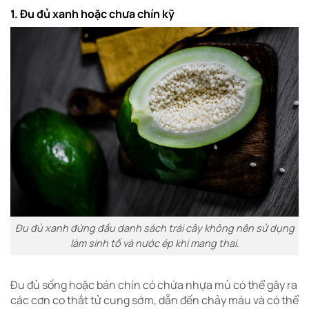
1. Đu đủ xanh hoặc chưa chín kỹ
Đu đủ xanh đứng đầu danh sách trái cây không nên sử dụng
làm sinh tố và nước ép khi mang thai.
Đu đủ sống hoặc bán chín có chứa nhựa mủ có thể gây ra
các cơn co thắt tử cung sớm, dẫn đến chảy máu và có thể