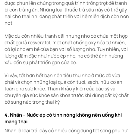
được phun lên chúng trong quá trình trồng trọt để tránh
bị côn trùng ăn. Những loại thuốc trừ sâu này có thể gây
hại cho thai nhi đang phát triển với hệ miễn dịch còn non
nớt.
Mặc dù còn nhiều tranh cãi nhưng nho có chứa một hợp
chất gọi là resveratol, một chất chống oxy hóa tự nhiên,
có lợi cho em bé của bạn với số lượng nhỏ. Tuy nhiên, với
lượng đậm đặc như nước ép nho, nó có thể ảnh hưởng
xấu đến sự phát triển gan của bé.
Vì vậy, tốt hơn hết bạn nên tiêu thụ nho ở mức độ vừa
phải và chọn những loại quả còn tươi, sạch, hữu cơ an
toàn cho sức khỏe. Tham khảo ý kiến ​​của bác sỹ và
chuyên gia sức khỏe sản khoa trước khi dùng bất kỳ chất
bổ sung nào trong thai kỳ.
4. Nhãn – Nước ép có tính nóng không nên uống khi
mang thai
Nhãn là loại trái cây có nhiều công dụng tốt song phụ nữ