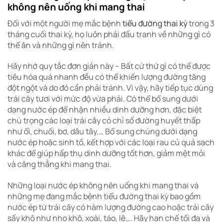
không nên uống khi mang thai
Đối với một người mẹ mắc bệnh
tiểu đường thai kỳ
trong 3
tháng cuối thai kỳ, họ luôn phải đấu tranh về những gì có
thể ăn và những gì nên tránh.
Hãy nhớ quy tắc đơn giản này – Bất cứ thứ gì có thể được
tiêu hóa quá nhanh đều có thể khiến lượng đường tăng
đột ngột và do đó cần phải tránh. Vì vậy, hãy tiếp tục dùng
trái cây tươi với mức độ vừa phải. Có thể bổ sung dưới
dạng nước ép để nhận nhiều dinh dưỡng hơn, đặc biệt
chú trọng các loại trái cây có chỉ số đường huyết thấp
như ổi, chuối, bơ, dâu tây,… Bổ sung chúng dưới dạng
nước ép hoặc sinh tố, kết hợp với các loại rau củ quả sạch
khác để giúp hấp thụ dinh dưỡng tốt hơn, giảm mệt mỏi
và căng thẳng khi mang thai.
Những loại nước ép không nên uống khi mang thai và
những mẹ đang mắc bệnh tiểu đường thai kỳ bao gồm
nước ép từ trái cây có hàm lượng đường cao hoặc trái cây
sấy khô như nho khô, xoài, táo, lê…. Hãy hạn chế tối đa và