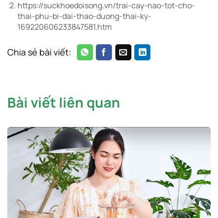
https://suckhoedoisong.vn/trai-cay-nao-tot-cho-
thai-phu-bi-dai-thao-duong-thai-ky-
169220606233847581.htm
Chia sẻ bài viết:
Bài viết liên quan