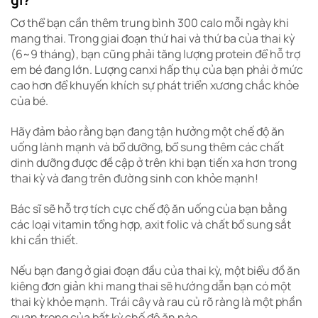
Cơ thể bạn cần thêm trung bình 300 calo mỗi ngày khi
mang thai. Trong giai đoạn thứ hai và thứ ba của thai kỳ
(6~9 tháng), bạn cũng phải tăng lượng protein để hỗ trợ
em bé đang lớn. Lượng canxi hấp thụ của bạn phải ở mức
cao hơn để khuyến khích sự phát triển xương chắc khỏe
của bé.
Hãy đảm bảo rằng bạn đang tận hưởng một chế độ ăn
uống lành mạnh và bổ dưỡng, bổ sung thêm các chất
dinh dưỡng được đề cập ở trên khi bạn tiến xa hơn trong
thai kỳ và đang trên đường sinh con khỏe mạnh!
Bác sĩ sẽ hỗ trợ tích cực chế độ ăn uống của bạn bằng
các loại vitamin tổng hợp, axit folic và chất bổ sung sắt
khi cần thiết.
Nếu bạn đang ở giai đoạn đầu của thai kỳ, một biểu đồ ăn
kiêng đơn giản khi mang thai sẽ hướng dẫn bạn có một
thai kỳ khỏe mạnh. Trái cây và rau củ rõ ràng là một phần
quan trọng của bất kỳ chế độ ăn nào.