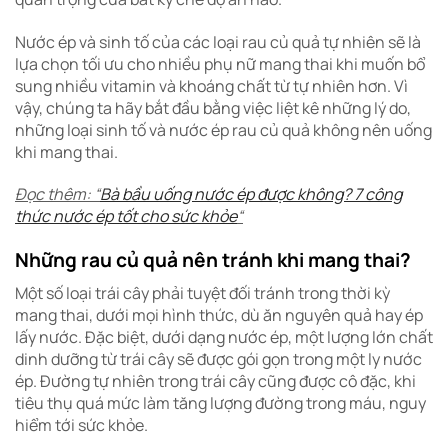
Nước ép và sinh tố của các loại rau củ quả tự nhiên sẽ là
lựa chọn tối ưu cho nhiều phụ nữ mang thai khi muốn bổ
sung nhiều vitamin và khoáng chất từ tự nhiên hơn. Vì
vậy, chúng ta hãy bắt đầu bằng việc liệt kê những lý do,
những loại sinh tố và nước ép rau củ quả không nên uống
khi mang thai.
Đọc thêm: “
Bà bầu uống nước ép được không? 7 công
thức nước ép tốt cho sức khỏe
“
Những rau củ quả nên tránh khi mang thai?
Một số loại trái cây phải tuyệt đối tránh trong thời kỳ
mang thai, dưới mọi hình thức, dù ăn nguyên quả hay ép
lấy nước. Đặc biệt, dưới dạng nước ép, một lượng lớn chất
dinh dưỡng từ trái cây sẽ được gói gọn trong một ly nước
ép. Đường tự nhiên trong trái cây cũng được cô đặc, khi
tiêu thụ quá mức làm tăng lượng đường trong máu, nguy
hiểm tới sức khỏe.