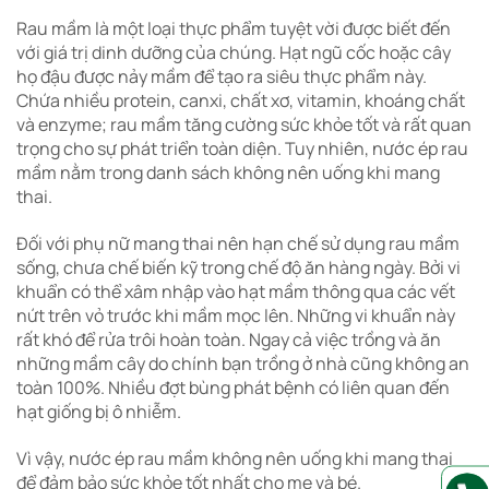
Rau mầm là một loại thực phẩm tuyệt vời được biết đến
với giá trị dinh dưỡng của chúng. Hạt ngũ cốc hoặc cây
họ đậu được nảy mầm để tạo ra siêu thực phẩm này.
Chứa nhiều protein, canxi, chất xơ, vitamin, khoáng chất
và enzyme; rau mầm tăng cường sức khỏe tốt và rất quan
trọng cho sự phát triển toàn diện. Tuy nhiên, nước ép rau
mầm nằm trong danh sách không nên uống khi mang
thai.
Đối với phụ nữ mang thai nên hạn chế sử dụng rau mầm
sống, chưa chế biến kỹ trong chế độ ăn hàng ngày. Bởi vi
khuẩn có thể xâm nhập vào hạt mầm thông qua các vết
nứt trên vỏ trước khi mầm mọc lên. Những vi khuẩn này
rất khó để rửa trôi hoàn toàn. Ngay cả việc trồng và ăn
những mầm cây do chính bạn trồng ở nhà cũng không an
toàn 100%. Nhiều đợt bùng phát bệnh có liên quan đến
hạt giống bị ô nhiễm.
Vì vậy, nước ép rau mầm không nên uống khi mang thai
để đảm bảo sức khỏe tốt nhất cho mẹ và bé.