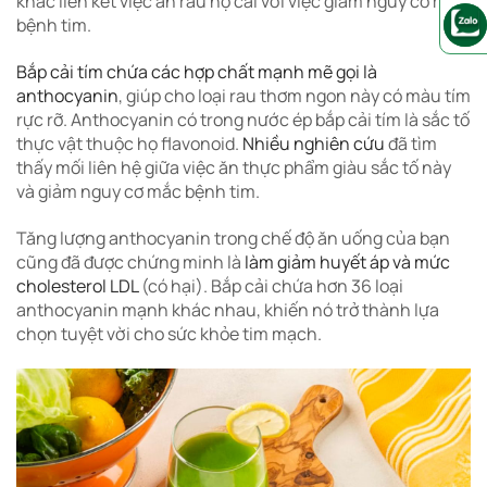
khác liên kết việc ăn rau họ cải với việc giảm nguy cơ mắc
bệnh tim.
Bắp cải tím chứa các hợp chất mạnh mẽ gọi là
anthocyanin
, giúp cho loại rau thơm ngon này có màu tím
rực rỡ.
Anthocyanin có trong nước ép bắp cải tím là sắc tố
thực vật thuộc họ flavonoid.
Nhiều nghiên cứu
đã tìm
thấy mối liên hệ giữa việc ăn thực phẩm giàu sắc tố này
và giảm nguy cơ mắc bệnh tim.
Tăng lượng anthocyanin trong chế độ ăn uống của bạn
cũng đã được chứng minh là
làm giảm huyết áp và mức
cholesterol LDL
(có hại).
Bắp cải chứa hơn 36 loại
anthocyanin mạnh khác nhau, khiến nó trở thành lựa
chọn tuyệt vời cho sức khỏe tim mạch.