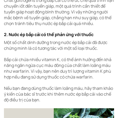
Chất goitrogens trong bắp cải có thể ức chế quá trình vận
chuyển iốt đến tuyến giáp, một quá trình cần thiết để
tuyến giáp hoạt động bình thường. Vì vậy những người
mắc bệnh về tuyến giáp, chẳng hạn như suy giáp, có thể
chọn tránh tiêu thụ nước ép bắp cải quá nhiều.
2. Nước ép bắp cải có thể phản ứng với thuốc
Một số chất dinh dưỡng trong nước ép bắp cải đã được
chứng minh là có tương tác với một số loại thuốc.
Bắp cải chứa nhiều vitamin K, có thể ảnh hưởng đến khả
năng ngăn ngừa cục máu đông của chất làm loãng máu
như warfarin. Vì vậy, bạn nên duy trì lượng vitamin K phù
hợp nếu đang sử dụng thuốc có chứa warfarin.
Nếu bạn đang dùng thuốc làm loãng máu, hãy tham khảo
ý kiến của bác sĩ trước khi thêm nước ép bắp cải vào chế
độ điều trị của bạn.