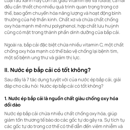
Loại rau xanh này còn rất giàu vitamin B6 và folate, cả hai
đều cần thiết cho nhiều quá trình quan trọng trong cơ
thể, bao gồm chuyển hóa năng lượng và hoạt động bình
thường của hệ thần kinh. C
hất xơ và chứa chất chống
oxy hóa mạnh mẽ như polyphenol, hợp chất lưu huỳnh
cũng có mặt trong thành phần dinh dưỡng của bắp cải.
Ngoài ra, bắp cải đặc biệt chứa nhiều vitamin C, một chất
chống oxy hóa mạnh có thể bảo vệ chống lại bệnh tim,
một số bệnh ung thư và giảm thị lực.
II. Nước ép bắp cải có tốt không?
Sau đây là 7 tác dụng tuyệt vời của nước ép bắp cải, giải
đáp cho câu hỏi: Nước ép bắp cải có tốt không?
1. Nước ép bắp cải là nguồn chất giàu chống oxy hóa
dồi dào
Nước ép bắp cải chứa nhiều chất chống oxy hóa, giúp
giảm tổn thương tế bào do các gốc tự do gây ra. Sự tích tụ
các gốc tự do trong cơ thể có thể dẫn đến viêm nhiễm và