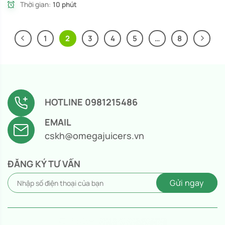
Thời gian:
10 phút
1
2
3
4
5
…
8
HOTLINE 0981215486
EMAIL
cskh@omegajuicers.vn
ĐĂNG KÝ TƯ VẤN