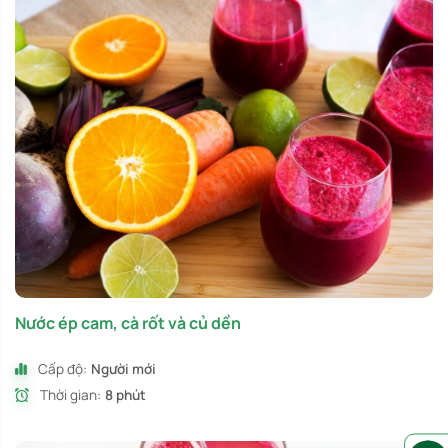
Nước ép cam, cà rốt và củ dền
Cấp độ:
Người mới
Thời gian:
8 phút